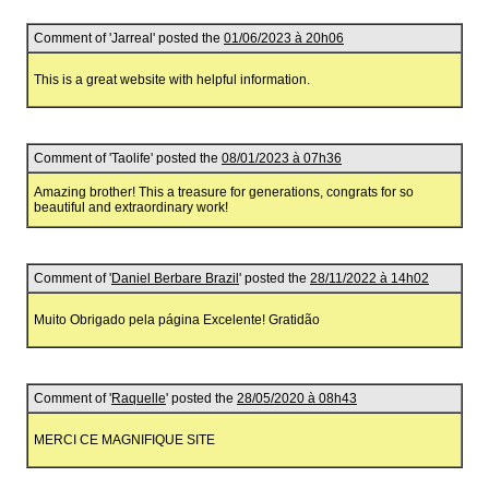
Comment of 'Jarreal' posted the
01/06/2023 à 20h06
This is a great website with helpful information.
Comment of 'Taolife' posted the
08/01/2023 à 07h36
Amazing brother! This a treasure for generations, congrats for so
beautiful and extraordinary work!
Comment of '
Daniel Berbare Brazil
' posted the
28/11/2022 à 14h02
Muito Obrigado pela página Excelente! Gratidão
Comment of '
Raquelle
' posted the
28/05/2020 à 08h43
MERCI CE MAGNIFIQUE SITE