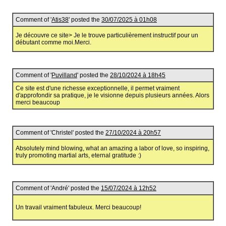
Comment of '
Atis38
' posted the
30/07/2025 à 01h08
Je découvre ce site> Je le trouve particulièrement instructif pour un
débutant comme moi.Merci.
Comment of '
Puvilland
' posted the
28/10/2024 à 18h45
Ce site est d'une richesse exceptionnelle, il permet vraiment
d'approfondir sa pratique, je le visionne depuis plusieurs années. Alors
merci beaucoup
Comment of 'Christel' posted the
27/10/2024 à 20h57
Absolutely mind blowing, what an amazing a labor of love, so inspiring,
truly promoting martial arts, eternal gratitude :)
Comment of 'André' posted the
15/07/2024 à 12h52
Un travail vraiment fabuleux. Merci beaucoup!